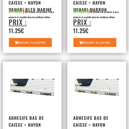
CAISSE + HAYON
CAISSE + HAYON
MEHARI BLEU MARINE
MEHARI MARRON
REF: 0904002
REF: 0904006
EN STOCK
|
EN STOCK
|
Cet article est en stock. Il sera
Cet article est en stock. Il sera
préparé et expédié dans les meilleurs délais.
préparé et expédié dans les meilleurs délais.
PRIX :
PRIX :
11.25
€
11.25
€
Ajouter au panier
Ajouter au panier
ADHESIFS BAS DE
ADHESIFS BAS DE
CAISSE + HAYON
CAISSE + HAYON