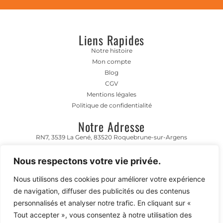
Liens Rapides
Notre histoire
Mon compte
Blog
CGV
Mentions légales
Politique de confidentialité
Notre Adresse
RN7, 3539 La Gené, 83520 Roquebrune-sur-Argens
Horaire D'ouverture
Nous respectons votre vie privée.
Lundi- Vendredi 8h00-12h00 | 13h00 - 17h00
Nous utilisons des cookies pour améliorer votre expérience
Contact
de navigation, diffuser des publicités ou des contenus
04 94 45 50 90
personnalisés et analyser notre trafic. En cliquant sur «
contact@meharipassion.fr
Tout accepter », vous consentez à notre utilisation des