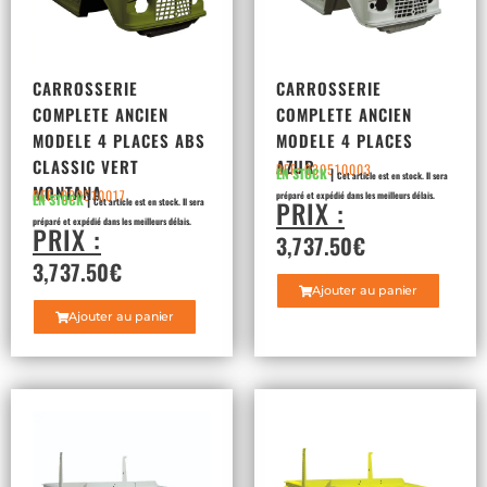
CARROSSERIE
CARROSSERIE
COMPLETE ANCIEN
COMPLETE ANCIEN
MODELE 4 PLACES ABS
MODELE 4 PLACES
CLASSIC VERT
AZUR
REF: 030510003
EN STOCK
|
Cet article est en stock. Il sera
MONTANA
REF: 030510017
préparé et expédié dans les meilleurs délais.
EN STOCK
|
PRIX :
Cet article est en stock. Il sera
préparé et expédié dans les meilleurs délais.
PRIX :
3,737.50
€
3,737.50
€
Ajouter au panier
Ajouter au panier