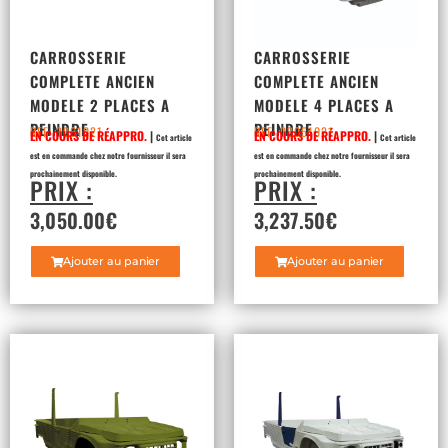
CARROSSERIE
CARROSSERIE
COMPLETE ANCIEN
COMPLETE ANCIEN
MODELE 2 PLACES A
MODELE 4 PLACES A
PEINDRE
PEINDRE
REF: 3061021
REF: 03051021
EN COURS DE RÉAPPRO.
|
EN COURS DE RÉAPPRO.
|
Cet article
Cet article
est en commande chez notre fournisseur il sera
est en commande chez notre fournisseur il sera
prochainement disponible.
prochainement disponible.
PRIX :
PRIX :
3,050.00
€
3,237.50
€
Ajouter au panier
Ajouter au panier