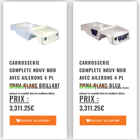
CARROSSERIE
CARROSSERIE
COMPLETE NOUV MOD
COMPLETE NOUV MOD
AVEC AILERONS 4 PL
AVEC AILERONS 4 PL
PMMA BLANC BRILLANT
PMMA BLANC-BLEU
REF: 030501002
REF: 030501001
EN STOCK
|
EN STOCK
|
Cet article est en stock. Il sera
Cet article est en stock. Il sera
préparé et expédié dans les meilleurs délais.
préparé et expédié dans les meilleurs délais.
PRIX :
PRIX :
3,311.25
€
3,311.25
€
Ajouter au panier
Ajouter au panier