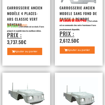
CARROSSERIE ANCIEN
CARROSSERIE ANCIEN
MODÈLE 4 PLACES-
MODELE SANS FOND DE
ABS CLASSIC VERT
CAISSE A PEINDRE
REF: 3053020
EN COURS DE RÉAPPRO.
|
Cet article
MONTANA
REF: 030510007
est en commande chez notre fournisseur il sera
EN STOCK
|
Cet article est en stock. Il sera
prochainement disponible.
PRIX :
préparé et expédié dans les meilleurs délais.
PRIX :
2,612.50
€
3,737.50
€
Ajouter au panier
Ajouter au panier