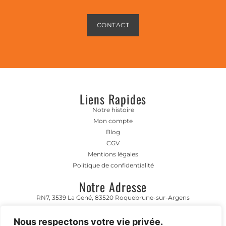
CONTACT
Liens Rapides
Notre histoire
Mon compte
Blog
CGV
Mentions légales
Politique de confidentialité
Notre Adresse
RN7, 3539 La Gené, 83520 Roquebrune-sur-Argens
Horaire D'ouverture
Nous respectons votre vie privée.