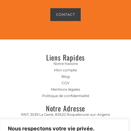
CONTACT
Liens Rapides
Notre histoire
Mon compte
Blog
CGV
Mentions légales
Politique de confidentialité
Notre Adresse
RN7, 3539 La Gené, 83520 Roquebrune-sur-Argens
Horaire D'ouverture
Nous respectons votre vie privée.