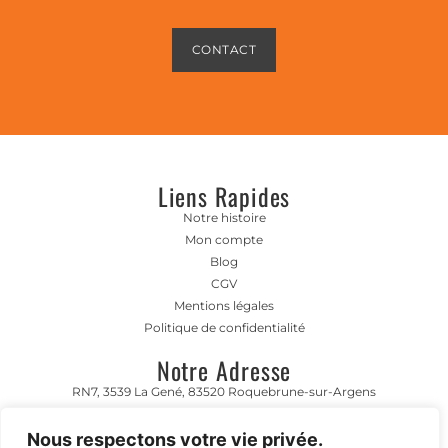
CONTACT
Liens Rapides
Notre histoire
Mon compte
Blog
CGV
Mentions légales
Politique de confidentialité
Notre Adresse
RN7, 3539 La Gené, 83520 Roquebrune-sur-Argens
Horaire D'ouverture
Nous respectons votre vie privée.