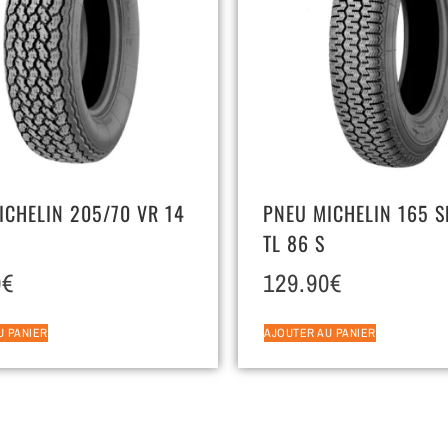
ICHELIN 205/70 VR 14
PNEU MICHELIN 165 S
TL 86 S
0
€
129.90
€
U PANIER
AJOUTER AU PANIER