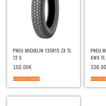
PNEU MICHELIN 135R15 ZX TL
PNEU M
72 S
XWX TL
102.00
€
336.0
AJOUTER AU PANIER
AJOUTER A