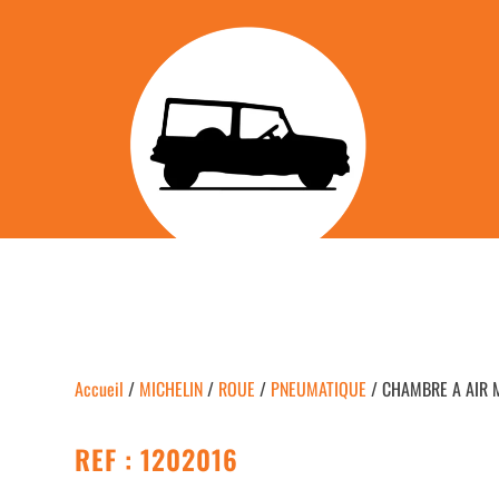
Accueil
/
MICHELIN
/
ROUE
/
PNEUMATIQUE
/ CHAMBRE A AIR MI
REF : 1202016