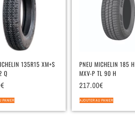
ICHELIN 135R15 XM+S
PNEU MICHELIN 185 H
2 Q
MXV-P TL 90 H
0
€
217.00
€
U PANIER
AJOUTER AU PANIER