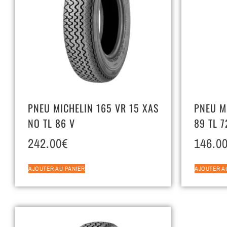
PNEU MICHELIN 165 VR 15 XAS
PNEU M
NO TL 86 V
89 TL 7
242.00
€
146.0
AJOUTER AU PANIER
AJOUTER A