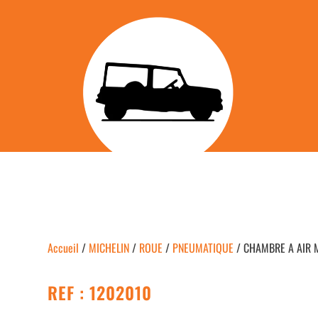
Accueil
/
MICHELIN
/
ROUE
/
PNEUMATIQUE
/ CHAMBRE A AIR MI
REF : 1202010