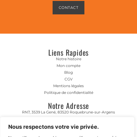
CONTACT
Liens Rapides
Notre histoire
Mon compte
Blog
CGV
Mentions légales
Politique de confidentialité
Notre Adresse
RN7, 3539 La Gené, 83520 Roquebrune-sur-Argens
Horaire D'ouverture
Nous respectons votre vie privée.
Lundi- Vendredi 8h00-12h00 | 13h00 - 17h00