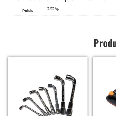
3.33 kg
Poids
Produ