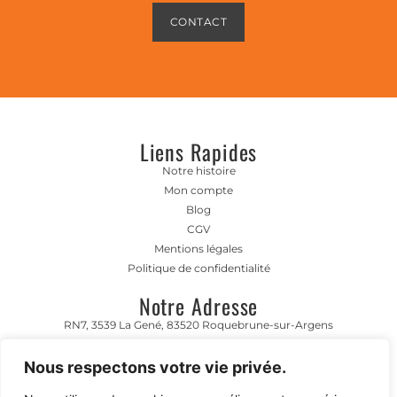
CONTACT
Liens Rapides
Notre histoire
Mon compte
Blog
CGV
Mentions légales
Politique de confidentialité
Notre Adresse
RN7, 3539 La Gené, 83520 Roquebrune-sur-Argens
Horaire D'ouverture
Nous respectons votre vie privée.
Lundi- Vendredi 8h00-12h00 | 13h00 - 17h00