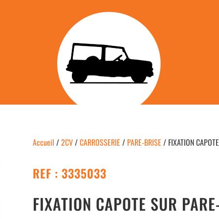
Accueil
/
2CV
/
CARROSSERIE
/
PARE-BRISE
/ FIXATION CAPOT
REF : 3335033
FIXATION CAPOTE SUR PARE