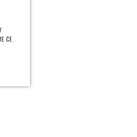
V
ME CE