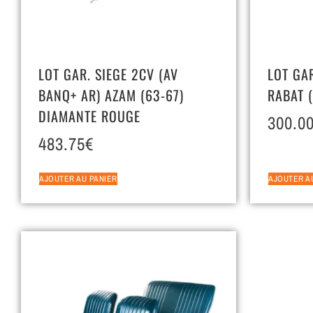
LOT GAR. SIEGE 2CV (AV
LOT GAR
BANQ+ AR) AZAM (63-67)
RABAT 
DIAMANTE ROUGE
300.0
483.75
€
AJOUTER AU PANIER
AJOUTER A