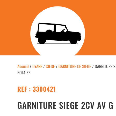
Accueil
/
DYANE
/
SIEGE
/
GARNITURE DE SIEGE
/ GARNITURE SI
POLAIRE
REF : 3300421
GARNITURE SIEGE 2CV AV G