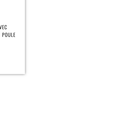
AVEC
D POULE