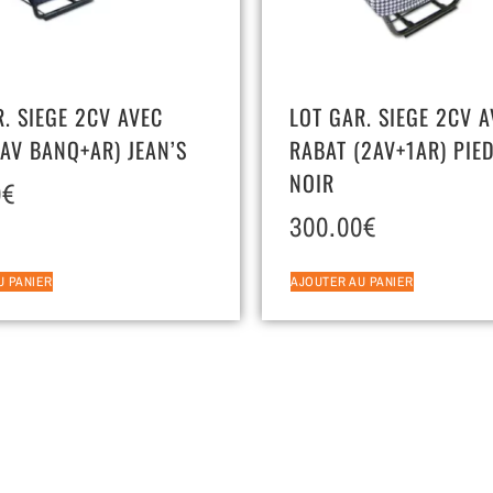
. SIEGE 2CV AVEC
LOT GAR. SIEGE 2CV 
(AV BANQ+AR) JEAN’S
RABAT (2AV+1AR) PIE
NOIR
0
€
300.00
€
U PANIER
AJOUTER AU PANIER