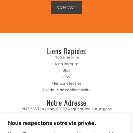
CONTACT
Liens Rapides
Notre histoire
Mon compte
Blog
CGV
Mentions légales
Politique de confidentialité
Notre Adresse
RN7, 3539 La Gené, 83520 Roquebrune-sur-Argens
Horaire D'ouverture
Nous respectons votre vie privée.
Lundi- Vendredi 8h00-12h00 | 13h00 - 17h00