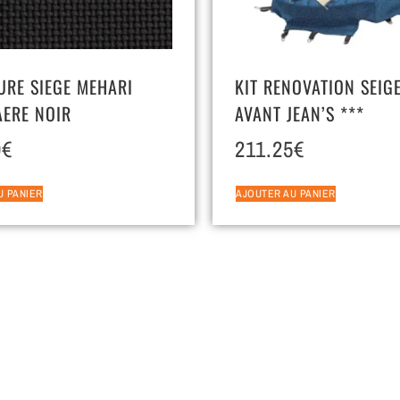
URE SIEGE MEHARI
KIT RENOVATION SEIG
AERE NOIR
AVANT JEAN’S ***
0
€
211.25
€
U PANIER
AJOUTER AU PANIER