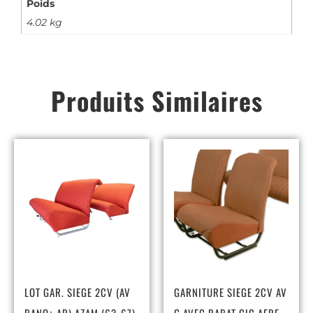
Poids
4.02 kg
Produits Similaires
LOT GAR. SIEGE 2CV (AV
GARNITURE SIEGE 2CV AV
BANQ+ AR) AZAM (63-67)
G AVEC RABAT CIC AERE