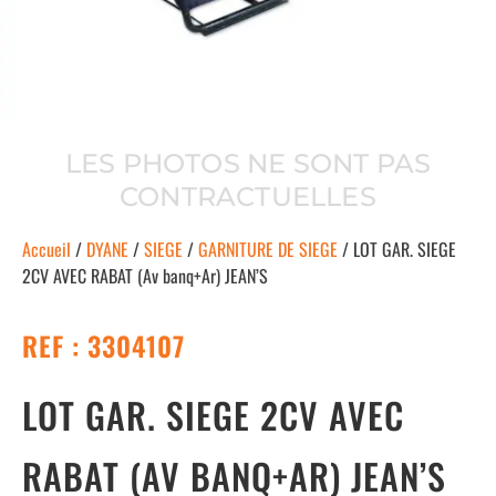
LES PHOTOS NE SONT PAS
CONTRACTUELLES
Accueil
/
DYANE
/
SIEGE
/
GARNITURE DE SIEGE
/ LOT GAR. SIEGE
2CV AVEC RABAT (Av banq+Ar) JEAN’S
REF : 3304107
LOT GAR. SIEGE 2CV AVEC
RABAT (AV BANQ+AR) JEAN’S