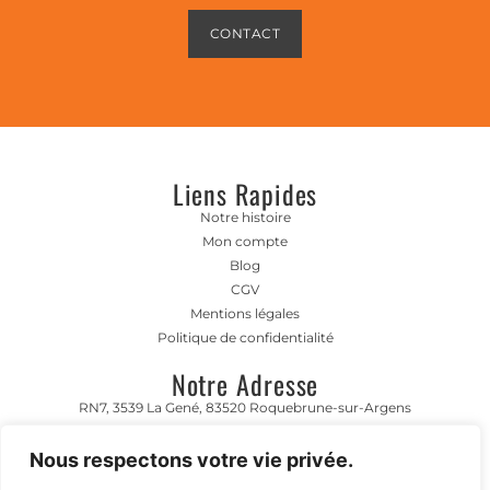
CONTACT
Liens Rapides
Notre histoire
Mon compte
Blog
CGV
Mentions légales
Politique de confidentialité
Notre Adresse
RN7, 3539 La Gené, 83520 Roquebrune-sur-Argens
Horaire D'ouverture
Nous respectons votre vie privée.
Lundi- Vendredi 8h00-12h00 | 13h00 - 17h00