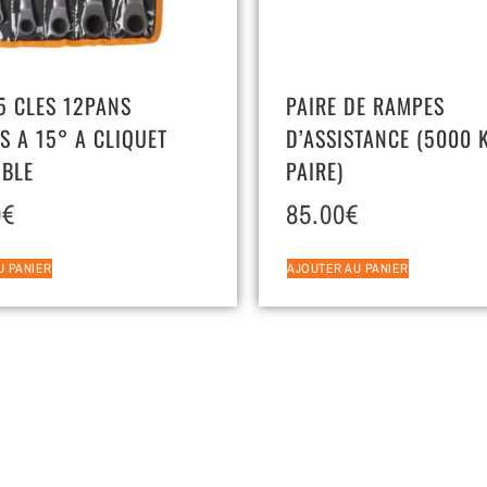
 5 CLES 12PANS
PAIRE DE RAMPES
S A 15° A CLIQUET
D’ASSISTANCE (5000 
IBLE
PAIRE)
0
€
85.00
€
U PANIER
AJOUTER AU PANIER