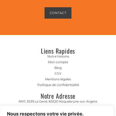
CONTACT
Liens Rapides
Notre histoire
Mon compte
Blog
CGV
Mentions légales
Politique de confidentialité
Notre Adresse
RN7, 3539 La Gené, 83520 Roquebrune-sur-Argens
Horaire D'ouverture
Nous respectons votre vie privée.