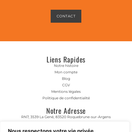
CONTACT
Liens Rapides
Notre histoire
Mon compte
Blog
CGV
Mentions légales
Politique de confidentialité
Notre Adresse
RN7, 3539 La Gené, 83520 Roquebrune-sur-Argens
Horaire D'ouverture
Nous respectons votre vie privée.