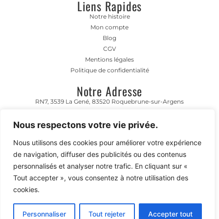
Liens Rapides
Notre histoire
Mon compte
Blog
CGV
Mentions légales
Politique de confidentialité
Notre Adresse
RN7, 3539 La Gené, 83520 Roquebrune-sur-Argens
Horaire D'ouverture
Nous respectons votre vie privée.
Lundi- Vendredi 8h00-12h00 | 13h00 - 17h00
Nous utilisons des cookies pour améliorer votre expérience
Contact
de navigation, diffuser des publicités ou des contenus
04 94 45 50 90
personnalisés et analyser notre trafic. En cliquant sur «
contact@meharipassion.fr
Tout accepter », vous consentez à notre utilisation des
cookies.
Personnaliser
Tout rejeter
Accepter tout
©2026, MéhariPassion, Tous droits réservés