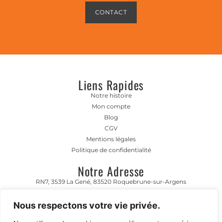
CONTACT
Liens Rapides
Notre histoire
Mon compte
Blog
CGV
Mentions légales
Politique de confidentialité
Notre Adresse
RN7, 3539 La Gené, 83520 Roquebrune-sur-Argens
Horaire D'ouverture
Nous respectons votre vie privée.
Lundi- Vendredi 8h00-12h00 | 13h00 - 17h00