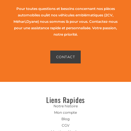
Pour toutes questions et besoins concernant nos pièces
automobiles ou/et nos véhicules emblématiques (2CV,
Méhari,Dyane) nous sommes là pour vous. Contactez-nous
pour une assistance rapide et personnalisée. Votre passion,
notre priorité.
CONTACT
Liens Rapides
Notre histoire
Mon compte
Blog
CGV