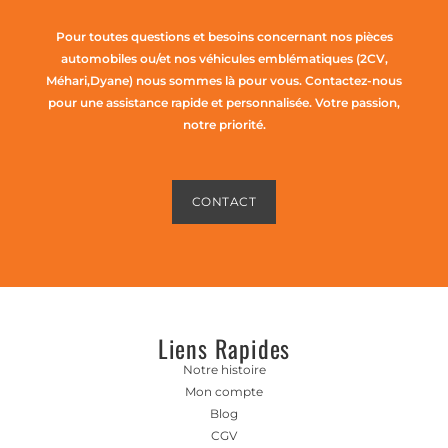
Pour toutes questions et besoins concernant nos pièces
automobiles ou/et nos véhicules emblématiques (2CV,
Méhari,Dyane) nous sommes là pour vous. Contactez-nous
pour une assistance rapide et personnalisée. Votre passion,
notre priorité.
CONTACT
Liens Rapides
Notre histoire
Mon compte
Blog
CGV