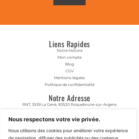
Liens Rapides
Notre histoire
Mon compte
Blog
CGV
Mentions légales
Politique de confidentialité
Notre Adresse
RN7, 3539 La Gené, 83520 Roquebrune-sur-Argens
Horaire D'ouverture
Nous respectons votre vie privée.
Lundi- Vendredi 8h00-12h00 | 13h00 - 17h00
Nous utilisons des cookies pour améliorer votre expérience
Contact
de navigation, diffuser des publicités ou des contenus