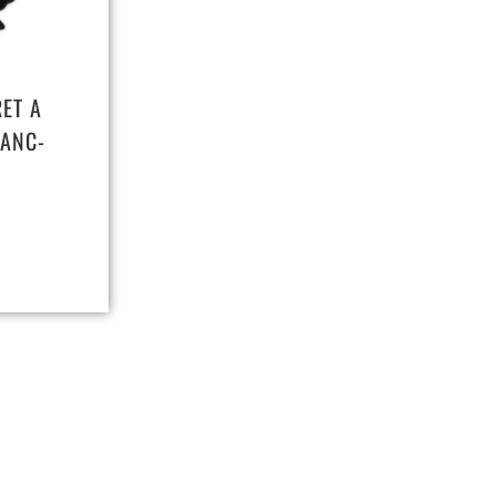
RET A
LANC-