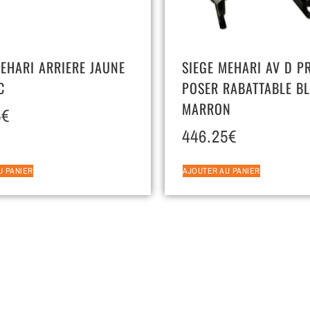
MEHARI ARRIERE JAUNE
SIEGE MEHARI AV D P
C
POSER RABATTABLE B
MARRON
5
€
446.25
€
U PANIER
AJOUTER AU PANIER