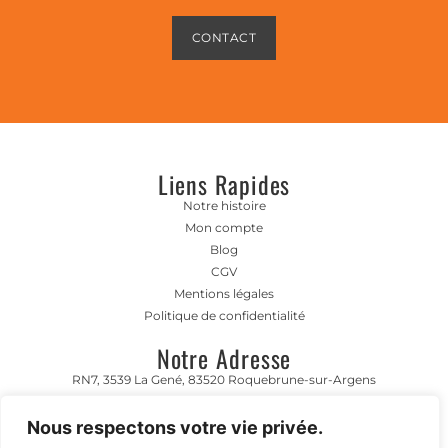
CONTACT
Liens Rapides
Notre histoire
Mon compte
Blog
CGV
Mentions légales
Politique de confidentialité
Notre Adresse
RN7, 3539 La Gené, 83520 Roquebrune-sur-Argens
Horaire D'ouverture
Nous respectons votre vie privée.
Lundi- Vendredi 8h00-12h00 | 13h00 - 17h00