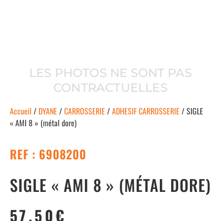
LES PHOTOS NE SONT PAS
CONTRACTUELLES
Accueil
/
DYANE
/
CARROSSERIE
/
ADHESIF CARROSSERIE
/ SIGLE
« AMI 8 » (métal dore)
REF : 6908200
SIGLE « AMI 8 » (MÉTAL DORE)
57.50
€