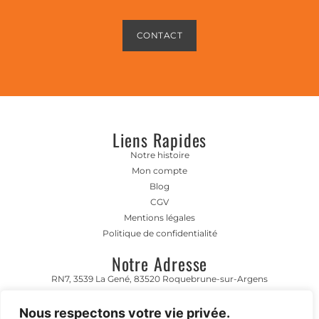
CONTACT
Liens Rapides
Notre histoire
Mon compte
Blog
CGV
Mentions légales
Politique de confidentialité
Notre Adresse
RN7, 3539 La Gené, 83520 Roquebrune-sur-Argens
Horaire D'ouverture
Nous respectons votre vie privée.