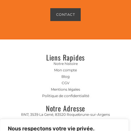
CONTACT
Liens Rapides
Notre histoire
Mon compte
Blog
CGV
Mentions légales
Politique de confidentialité
Notre Adresse
RN7, 3539 La Gené, 83520 Roquebrune-sur-Argens
Horaire D'ouverture
Nous respectons votre vie privée.