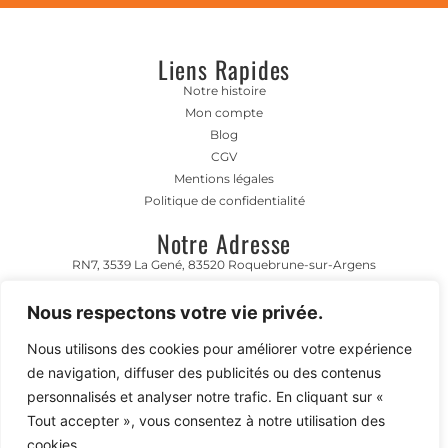
Liens Rapides
Notre histoire
Mon compte
Blog
CGV
Mentions légales
Politique de confidentialité
Notre Adresse
RN7, 3539 La Gené, 83520 Roquebrune-sur-Argens
Horaire D'ouverture
Nous respectons votre vie privée.
Lundi- Vendredi 8h00-12h00 | 13h00 - 17h00
Nous utilisons des cookies pour améliorer votre expérience
Contact
de navigation, diffuser des publicités ou des contenus
04 94 45 50 90
personnalisés et analyser notre trafic. En cliquant sur «
contact@meharipassion.fr
Tout accepter », vous consentez à notre utilisation des
cookies.