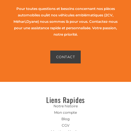
Pour toutes questions et besoins concernant nos pièces
automobiles ou/et nos véhicules emblématiques (2CV,
Méhari,Dyane) nous sommes là pour vous. Contactez-nous
pour une assistance rapide et personnalisée. Votre passion,
notre priorité.
CONTACT
Liens Rapides
Notre histoire
Mon compte
Blog
CGV