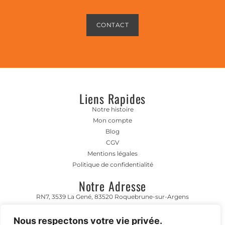
CONTACT
Liens Rapides
Notre histoire
Mon compte
Blog
CGV
Mentions légales
Politique de confidentialité
Notre Adresse
RN7, 3539 La Gené, 83520 Roquebrune-sur-Argens
Horaire D'ouverture
Nous respectons votre vie privée.