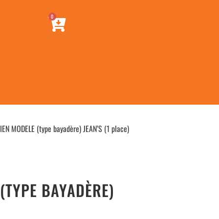
0
N MODELE (type bayadère) JEAN’S (1 place)
(TYPE BAYADÈRE)