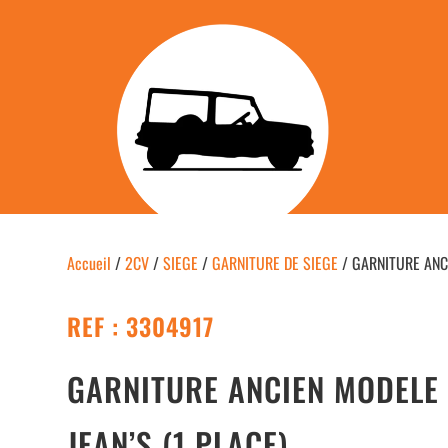
Accueil
/
2CV
/
SIEGE
/
GARNITURE DE SIEGE
/ GARNITURE ANCIE
REF : 3304917
GARNITURE ANCIEN MODELE 
JEAN’S (1 PLACE)