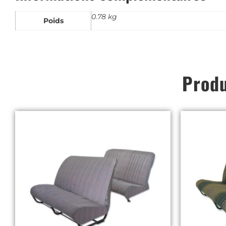
0.78 kg
Poids
Produ