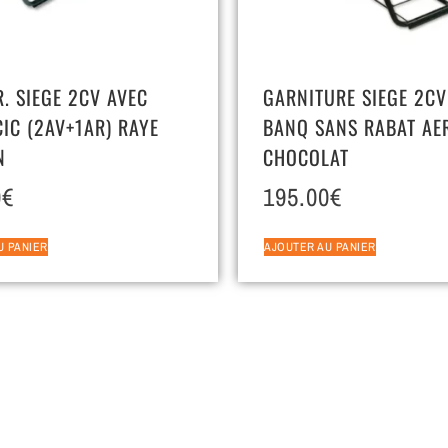
. SIEGE 2CV AVEC
GARNITURE SIEGE 2CV
CIC (2AV+1AR) RAYE
BANQ SANS RABAT AE
N
CHOCOLAT
0
€
195.00
€
U PANIER
AJOUTER AU PANIER