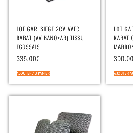
LOT GAR. SIEGE 2CV AVEC
LOT GAR
RABAT (AV BANQ+AR) TISSU
RABAT 
ECOSSAIS
MARRO
335.00
€
300.0
AJOUTER AU PANIER
AJOUTER A