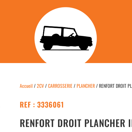
Accueil
/
2CV
/
CARROSSERIE
/
PLANCHER
/ RENFORT DROIT P
REF : 3336061
RENFORT DROIT PLANCHER 